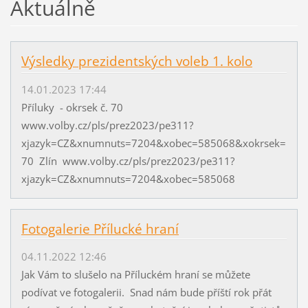
Aktuálně
Výsledky prezidentských voleb 1. kolo
14.01.2023 17:44
Příluky - okrsek č. 70
www.volby.cz/pls/prez2023/pe311?
xjazyk=CZ&xnumnuts=7204&xobec=585068&xokrsek=
70 Zlín www.volby.cz/pls/prez2023/pe311?
xjazyk=CZ&xnumnuts=7204&xobec=585068
Fotogalerie Přílucké hraní
04.11.2022 12:46
Jak Vám to slušelo na Příluckém hraní se můžete
podívat ve fotogalerii. Snad nám bude příští rok přát