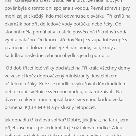
Káni Galilejské a křest Krista. Není divu, že řada lidových
pověr byla o tomto dni spojena s vodou. Pevné zdraví si prý
mohl zajistit každý, kdo měl odvahu se o svátku Tří králů na
okamžik ponořit do ledové vody potůčku nebo řeky. Od
stonání měla pomáhat v kostele posvěcená tříkrálová voda
vypitá nalačno. Od konce středověku je v západní Evropě v
pramenech doložen obyčej žehnání vody, soli, křídy a
kadidla a následné žehnáni obydlí s jejich pomocí.
Od dob třicetileté války obcházel na Tři krále všechny domy
ve vesnici kněz doprovázený ministranty, kostelníkem,
učitelem a žáky. Kněz se modlil a vykuřoval dům kadidlem
nebo kropil světnice svěcenou vodou, ostatní zpívali. Na
dveře či okenní rám napsal kněz svěcenou křídou velká
písmena K(C) + M + B a příslušný letopočet.
Jak dopadla tříkrálová sbírka? Dobře, jak jinak, na faru jsem
přijel zase mezi posledními, to je už taková tradice. A kluci
holt nejsou tak tvární jako zamlada, no nedivte se, už to