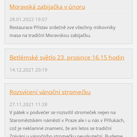
Moravská zabijačka v únoru
28.01.2022 19:07
Restaurace Přístav srdečně zve všechny mikovníky
masa na tradiční Moravskou zabijačku.
Betlémské světlo 23. prosince 16.15 hodin
14.12.2021 20:19
Rozsvícení vánoční stromečku
27.11.2021 11:28
V pátek v podvečer se rozsvítil stromeček nejen na
Staroměstském náměstí v Praze ale i u nás v Přílukách,
což je neklamné znamení, že ani letos se tradiční
Zpívání u vánočního stromečku neuskuteční. Budeme