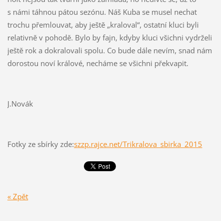
s námi táhnou pátou sezónu. Náš Kuba se musel nechat
trochu přemlouvat, aby ještě „kraloval“, ostatní kluci byli
relativně v pohodě. Bylo by fajn, kdyby kluci všichni vydrželi
ještě rok a dokralovali spolu. Co bude dále nevím, snad nám
dorostou noví králové, necháme se všichni překvapit.
J.Novák
Fotky ze sbírky zde:
szzp.rajce.net/Trikralova_sbirka_2015
« Zpět