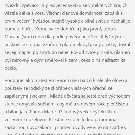
hvězdní zpěváčci. V předvečer svátku se v některých krajích
věštila délka života. Všichni členové domácnosti zapálili s
první večerní hvězdou stejně vysoké a silné svíce a nechali je
pomalu hořet. Komu svíce dohořela jako první, toho si
Morana (smrt) odvedla podle pověry nejdříve. Když dým z
voskovice stoupal vzhůru a plamínek byl jasný a čistý, dostal
se její majitel po smrti do nebe. Pokud svíce prskala, plamen
byl nerovný a dým směřoval k zemi, čekalo na nešťastníka
peklo.
Podobně jako o Štědrém večeru se i na Tři krále lilo olovo a
pouštěly se lodičky ze skořápek vlašských ořechů se
zapálenými svíčkami. Mladá děvčata se ještě před východem
slunce omývala sněhem, aby měla v novém roce pleť čistou
a bílou jako Panna Marie. Tříkrálový večer byl zkrátka
večerem kouzelným. Křesťané si o 6. lednu připomínali
zázračnou novozákonní proměnu vody ve víno na svatbě v