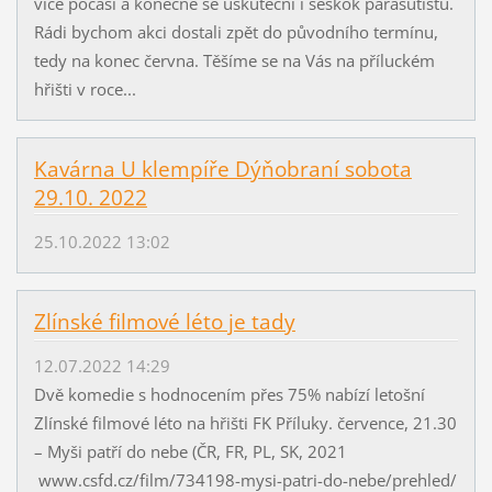
více počasí a konečně se uskuteční i seskok parašutistů.
Rádi bychom akci dostali zpět do původního termínu,
tedy na konec června. Těšíme se na Vás na příluckém
hřišti v roce...
Kavárna U klempíře Dýňobraní sobota
29.10. 2022
25.10.2022 13:02
Zlínské filmové léto je tady
12.07.2022 14:29
Dvě komedie s hodnocením přes 75% nabízí letošní
Zlínské filmové léto na hřišti FK Příluky. července, 21.30
– Myši patří do nebe (ČR, FR, PL, SK, 2021
www.csfd.cz/film/734198-mysi-patri-do-nebe/prehled/