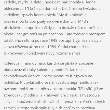
kadidlo, myrhu a zlato.
Chudé děti pak chodily 6. ledna
oblečené za Tři krále po domech s betlémskou hvězdou a
kadidlem, zpívaly lidem koledu "My tři králové"
a
posvěcenou křídou psaly na dveře domů K+M+B s
příslušným letopočtem.
Vždy za to dostaly něco dobrého a
občas i pár grejcarů na přilepšenou. Tato tradice s nástupem
totalitního režimu po roce 1948 postupně vymizela a byla
znovu oživena až po roce 1989. Česká charita dala
tříkrálovému koledovaní nový rozměr a smysl.
Koledování nám ubíhalo, kasička se plnila a sousedé
obdarovávali kluky koledou v podobě sladkostí a
čokoládových dobrot. Kromě počasí to fungovalo na
jedničku. Nic zvláštního se nám cestou nepřihodilo a tak
bychom mohli zmínit něco z historie svátku Tří králů. Již ve
středověku chodili o Tříkrálovém dni chlapci s hvězdou a
zpívali náboženské písně s vánoční tématikou. V německých
zemích je tento zvyk stále živý a chlapcům se přezdívá