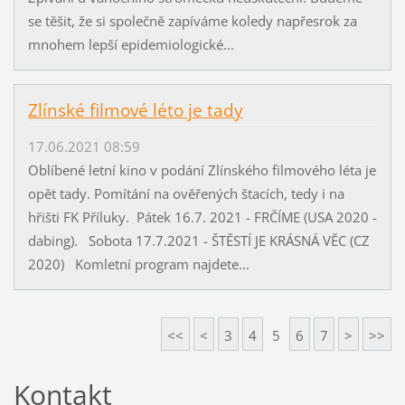
se těšit, že si společně zapíváme koledy napřesrok za
mnohem lepší epidemiologické...
Zlínské filmové léto je tady
17.06.2021 08:59
Oblíbené letní kino v podání Zlínského filmového léta je
opět tady. Pomítání na ověřených štacích, tedy i na
hřišti FK Příluky. Pátek 16.7. 2021 - FRČÍME (USA 2020 -
dabing). Sobota 17.7.2021 - ŠTĚSTÍ JE KRÁSNÁ VĚC (CZ
2020) Komletní program najdete...
<<
<
3
4
5
6
7
>
>>
Kontakt