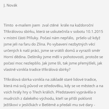
J. Novák
Tímto e-mailem jsem zval ctěné krále na každoroční
Tříkrálovou sbírku, která se uskutečnila v sobotu 10.1.2015
v místní části Příluky. Počasí nám nepřálo, pršelo už když
jsme jeli na faru do Zlína. Po vybavení nezbytných věcí
určených k naší práci, jsme se vrátili domů a vyrazili směr
Horní dědina. Deštníky jsme měli v pohotovosti, protože se
počasí moc nezlepšilo. Jak jsme šli, tak jsme přemýšleli, jak
vlastně vznikla tradice tříkrálová sbírky?
Tříkrálová sbírka vznikla na základě staré lidové tradice,
která má svůj původ ve středověku, kdy se ve městech a na
vsích hrály hry o Třech králích
. Představení vyprávěla o
mudrcích z dalekého východu, kteří se přišli poklonit
Ježíškovi v jesličkách v Betlémě a předali mu své dary -