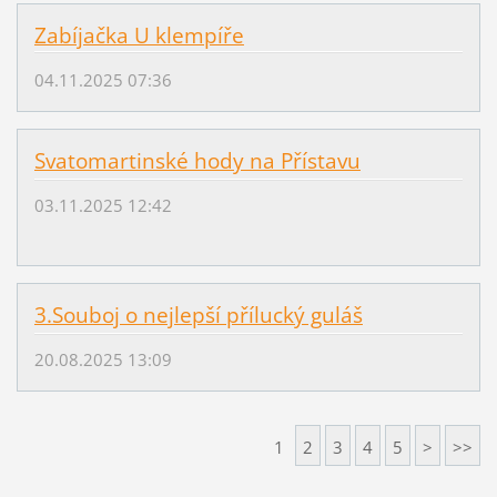
Zabíjačka U klempíře
04.11.2025 07:36
Svatomartinské hody na Přístavu
03.11.2025 12:42
3.Souboj o nejlepší přílucký guláš
20.08.2025 13:09
1
2
3
4
5
>
>>