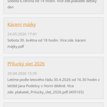
Sobota 6.června od 14 hodin. Více zde.plakátek dětský
den
Kácení májky
24.05.2026 17:41
Sobota 30. května od 18 hodin. Více zde. kácení
májky.pdf
Přílucký slet 2026
20.04.2026 15:35
Letíme podle letového řádu 30.4.2026 od 16.30 hodin z
letiště Jana Podešvy v Horní dědině. Více
zde. plakatek_Prilucky_slet_2026.pdf (409165)