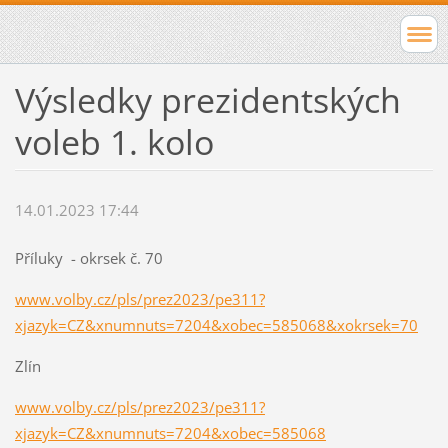
Výsledky prezidentských
voleb 1. kolo
14.01.2023 17:44
Příluky - okrsek č. 70
www.volby.cz/pls/prez2023/pe311?
xjazyk=CZ&xnumnuts=7204&xobec=585068&xokrsek=70
Zlín
www.volby.cz/pls/prez2023/pe311?
xjazyk=CZ&xnumnuts=7204&xobec=585068