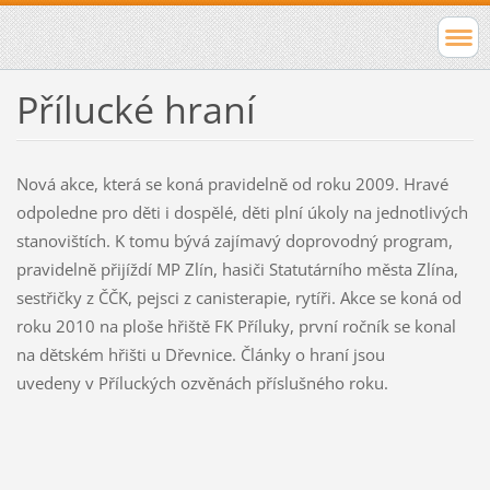
Přílucké hraní
Nová akce, která se koná pravidelně od roku 2009. Hravé
odpoledne pro děti i dospělé, děti plní úkoly na jednotlivých
stanovištích. K tomu bývá zajímavý doprovodný program,
pravidelně přijíždí MP Zlín, hasiči Statutárního města Zlína,
sestřičky z ČČK, pejsci z canisterapie, rytíři. Akce se koná od
roku 2010 na ploše hřiště FK Příluky, první ročník se konal
na dětském hřišti u Dřevnice. Články o hraní jsou
uvedeny v Příluckých ozvěnách příslušného roku.