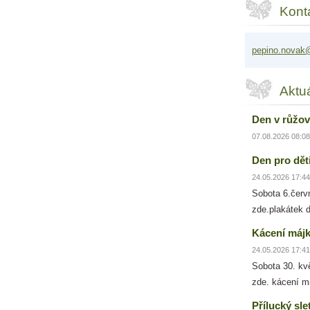
Kont
pepino.n
ovak@
Aktu
Den v růžov
07.08.2026 08:08
Den pro dět
24.05.2026 17:44
Sobota 6.červ
zde.plakátek 
Kácení máj
24.05.2026 17:41
Sobota 30. kv
zde. kácení m
Přílucký sle