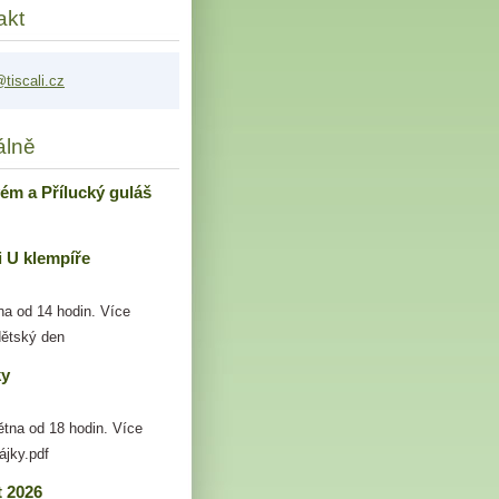
akt
tis
cali.cz
álně
ém a Přílucký guláš
i U klempíře
na od 14 hodin. Více
dětský den
ky
ětna od 18 hodin. Více
ájky.pdf
t 2026