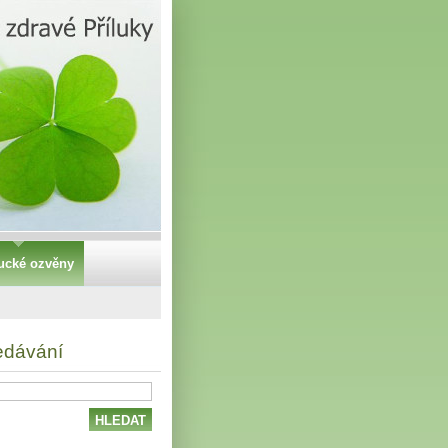
lucké ozvěny
edávání