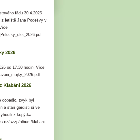
letového řádu 30.4.2026
 z letiště Jana Podešvy v
Více
_Prilucky_slet_2026.pdf
ky 2026
026 od 17.30 hodin. Více
taveni_majky_2026.pdf
 z Klabání 2026
 dopadlo, zvyk byl
 a staří gardisti si ve
vyhodili z kopýtka.
es.cz/szzp/album/klabani-
6