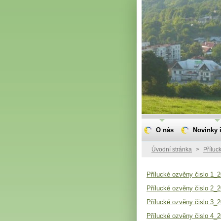
O nás
Novinky i
Úvodní stránka
>
Příluc
Přílucké ozvěny čislo 1_
Přílucké ozvěny čislo 2_2
Přílucké ozvěny čislo 3_2
Přílucké ozvěny čislo 4_2