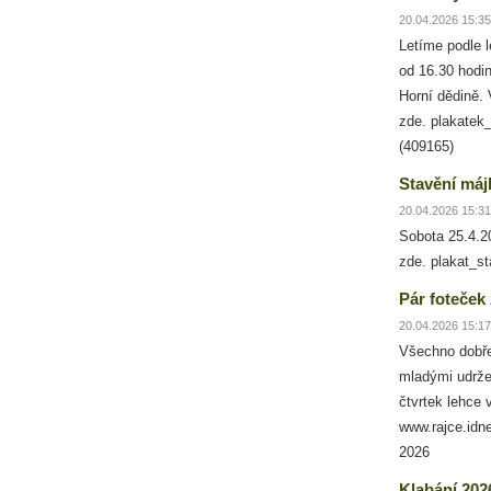
20.04.2026 15:35
Letíme podle 
od 16.30 hodin
Horní dědině. 
zde. plakatek
(409165)
Stavění máj
20.04.2026 15:31
Sobota 25.4.2
zde. plakat_s
Pár foteček
20.04.2026 15:17
Všechno dobře
mladými udržen
čtvrtek lehce 
www.rajce.idn
2026
Klabání 202