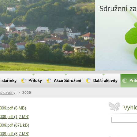
 stařinky
Příluky
Akce Sdružení
Další aktivity
Pří
ké ozvěny
>
2009
Vyhl
2009.pdf (6 MB)
009.pdf (1,2 MB)
009.pdf (871 kB)
009.pdf (3,7 MB)