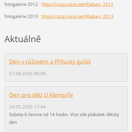
s
s
fotogalerie 2012
https://szzp.rajce.net/Klabani_2012
o
:
fotogalerie 2013
https://szzp.rajce.net/Klabani_2013
u
/
u
/
v
p
Aktuálně
e
r
d
e
e
v
Den v růžovém a Přílucký guláš
n
i
y
e
07.08.2026 08:08
w
P
.
Den pro děti U klempíře
ř
p
í
r
24.05.2026 17:44
l
i
Sobota 6.června od 14 hodin. Více zde.plakátek dětský
u
l
den
c
u