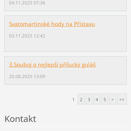
04.11.2025 07:36
e
o
:
v
h
a
Svatomartinské hody na Přístavu
t
-
t
03.11.2025 12:42
s
p
b
s
i
:
r
3.Souboj o nejlepší přílucký guláš
/
k
/
a
20.08.2025 13:09
p
/
r
e
1
2
3
4
5
>
>>
v
i
Kontakt
e
w