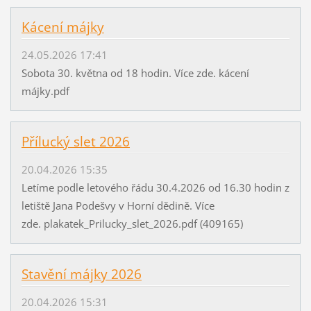
k
k
ý
.
Kácení májky
c
w
h
24.05.2026 17:41
e
o
Sobota 30. května od 18 hodin. Více zde. kácení
b
z
májky.pdf
n
v
o
ě
d
Přílucký slet 2026
n
e
á
.
20.04.2026 15:35
c
c
Letíme podle letového řádu 30.4.2026 od 16.30 hodin z
h
z
letiště Jana Podešvy v Horní dědině. Více
p
/
zde. plakatek_Prilucky_slet_2026.pdf (409165)
ř
d
í
a
s
Stavění májky 2026
l
l
s
20.04.2026 15:31
u