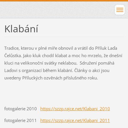
Klabání
Č
l
V
Tradice, kterou v plné míře obnovil a vrátil do Příluk Laďa
á
í
Čelůstka. Jako kluk chodil klabat a moc ho mrzelo, že dnešní
n
c
kluci na velikonoční svátky neklabou. Sdružení pomáhá
k
e
Laďovi s organizací během klabání. Články o akci jsou
y
z
uvedeny Příluckých ozvěnách příslušného roku.
o
d
a
e
k
:
c
h
i
fotogalerie 2010
https://szzp.rajce.net/Klabani_2010
t
t
fotogalerie 2011
https://szzp.rajce.net/Klabani_2011
j
p