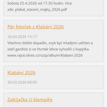
i
Sobota 25.4.2026 od 17.30 hodin. Více
š
-
zde. plakat_staveni_majky_2026.pdf
n
a
é
k
h
t
Pár foteček z Klabání 2026
o
i
r
20.04.2026 15:17
v
o
Všechno dobře dopadlo, zvyk byl mladými udržen a
i
k
staří gardisti si ve čtvrtek lehce vyhodili z kopýtka.
t
u
www.rajce.idnes.cz/szzp/album/klabani-2026
y
.
/
t
Klabání 2026
V
r
í
i
30.03.2026 00:05
c
k
e
r
z
Zabíjačka U klempíře
a
d
l