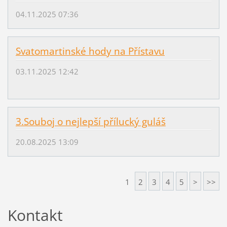
04.11.2025 07:36
Svatomartinské hody na Přístavu
03.11.2025 12:42
3.Souboj o nejlepší přílucký guláš
20.08.2025 13:09
1
2
3
4
5
>
>>
Kontakt