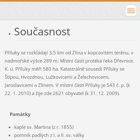
Současnost
Příluky se rozkládají 3,5 km od Zlína v kopcovitém terénu, v
nadmořské výšce 289 m. Místní částí protéká řeka Dřevnice.
K. ú. Příluky měří 580 ha. Katastrálně sousedí Příluky se
Štípou, Hvozdnou, Lužkovicemi a Želechovicemi,
Jaroslavicemi a Zlínem. V místní části Příluky je 543 č. p. (k
22. 1. 2010) a žije zde 2621 obyvatel (k 31. 12. 2009).
Památky
kaple sv. Martina (z r. 1855)
pomník padlých z I. a II. sv. války