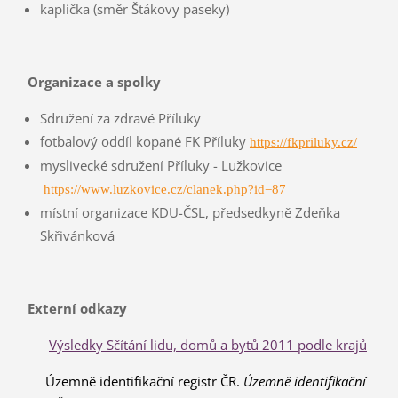
kaplička (směr Štákovy paseky)
Organizace a spolky
Sdružení za zdravé Příluky
fotbalový oddíl kopané FK Příluky
https://fkpriluky.cz/
myslivecké sdružení Příluky - Lužkovice
https://www.luzkovice.cz/clanek.php?id=87
místní organizace KDU-ČSL, předsedkyně Zdeňka
Skřivánková
Externí odkazy
Výsledky Sčítání lidu, domů a bytů 2011 podle krajů
Územně identifikační registr ČR.
Územně identifikační