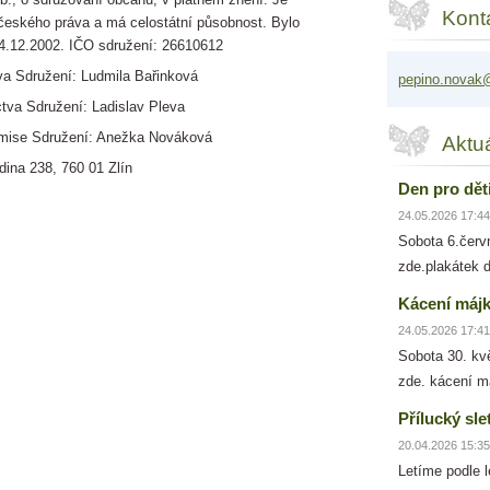
Kont
českého práva a má celostátní působnost. Bylo
4.12.2002.
IČO sdružení:
26610612
va Sdružení: Ludmila Bařinková
pepino.n
ovak@
tva Sdružení: Ladislav Pleva
omise Sdružení: Anežka Nováková
Aktu
dina 238, 760 01 Zlín
Den pro dět
24.05.2026 17:44
Sobota 6.červ
zde.plakátek 
Kácení máj
24.05.2026 17:41
Sobota 30. kv
zde. kácení m
Přílucký sle
20.04.2026 15:35
Letíme podle 