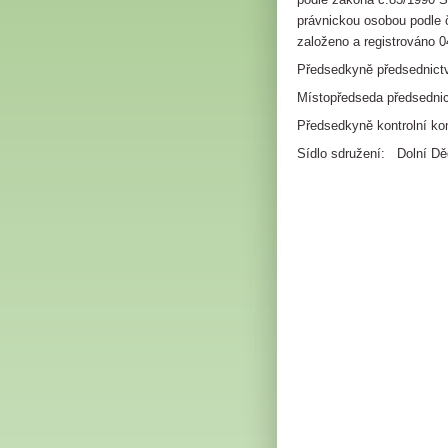
právnickou osobou podle 
založeno a registrováno
0
P
ře
dsedkyně předsednict
Místopředseda předsednic
Předsedkyně kontrolní k
Sídlo sdružení: Dolní Dě