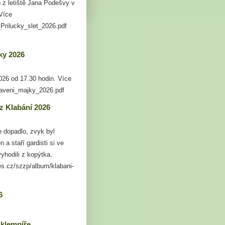
 z letiště Jana Podešvy v
Více
_Prilucky_slet_2026.pdf
ky 2026
026 od 17.30 hodin. Více
taveni_majky_2026.pdf
 z Klabání 2026
 dopadlo, zvyk byl
 a staří gardisti si ve
vyhodili z kopýtka.
es.cz/szzp/album/klabani-
6
 klempíře