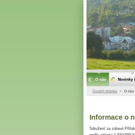
O nás
Novinky i
Úvodní stránka
>
O nás
Informace o 
Sdružení za zdravé Přílu
podle zákona č.83/1990 S