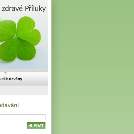
lucké ozvěny
edávání