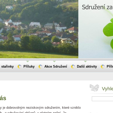
 stařinky
Příluky
Akce Sdružení
Další aktivity
Pří
Vyhl
nás
ky je dobrovolným neziskovým sdružením, které
vzniklo
b., o sdružování občanů, v platném znění. Je