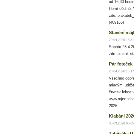
od 16.30 hodin
Horní dědině. 
zde. plakatek
(409165)
Stavění máj
20.04.2026 15:31
Sobota 25.4.2
zde. plakat_s
Pár foteček
20.04.2026 15:17
Všechno dobře
mladými udržen
čtvrtek lehce 
www.rajce.idn
2026
Klabání 202
30.03.2026 00:05
Zabíjačka U