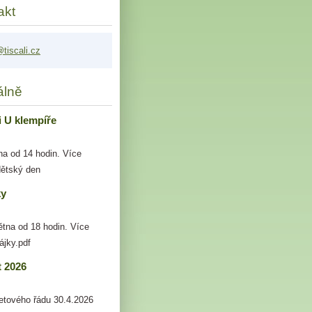
akt
tis
cali.cz
álně
i U klempíře
na od 14 hodin. Více
dětský den
ky
ětna od 18 hodin. Více
ájky.pdf
t 2026
letového řádu 30.4.2026