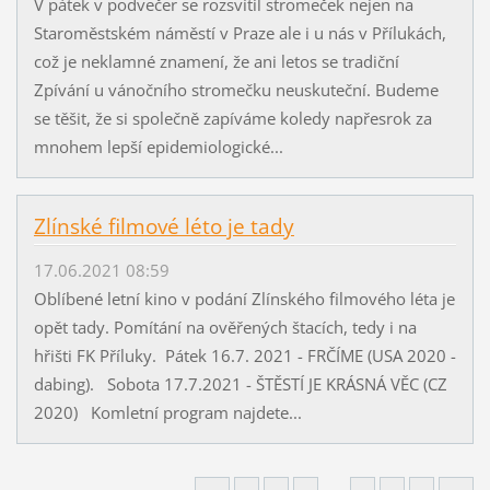
V pátek v podvečer se rozsvítil stromeček nejen na
Staroměstském náměstí v Praze ale i u nás v Přílukách,
což je neklamné znamení, že ani letos se tradiční
Zpívání u vánočního stromečku neuskuteční. Budeme
se těšit, že si společně zapíváme koledy napřesrok za
mnohem lepší epidemiologické...
Zlínské filmové léto je tady
17.06.2021 08:59
Oblíbené letní kino v podání Zlínského filmového léta je
opět tady. Pomítání na ověřených štacích, tedy i na
hřišti FK Příluky. Pátek 16.7. 2021 - FRČÍME (USA 2020 -
dabing). Sobota 17.7.2021 - ŠTĚSTÍ JE KRÁSNÁ VĚC (CZ
2020) Komletní program najdete...