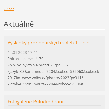
« Zpět
Aktuálně
Výsledky prezidentských voleb 1. kolo
14.01.2023 17:44
Příluky - okrsek č. 70
www.volby.cz/pls/prez2023/pe311?
xjazyk=CZ&xnumnuts=7204&xobec=585068&xokrsek=
70 Zlín www.volby.cz/pls/prez2023/pe311?
xjazyk=CZ&xnumnuts=7204&xobec=585068
Fotogalerie Přílucké hraní