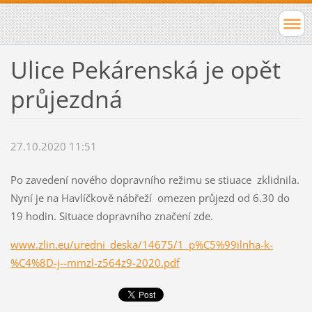
Ulice Pekárenská je opět
průjezdná
27.10.2020 11:51
Po zavedení nového dopravního režimu se stiuace zklidnila.
Nyní je na Havlíčkově nábřeží omezen průjezd od 6.30 do
19 hodin. Situace dopravního značení zde.
www.zlin.eu/uredni_deska/14675/1_p%C5%99ilnha-k-
%C4%8D-j--mmzl-z564z9-2020.pdf