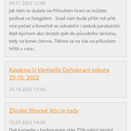
04.11.2022 12:46
Jak Vám to slušelo na Příluckém hraní se můžete
podívat ve fotogalerii. Snad nám bude příští rok přát
více počasí a konečně se uskuteční i seskok parašutistů.
Rádi bychom akci dostali zpět do původního termínu,
tedy na konec června. Těšíme se na Vás na příluckém
hřišti v roce...
Kavárna U klempíře Dýňobraní sobota
29.10. 2022
25.10.2022 13:02
Zlínské filmové léto je tady
12.07.2022 14:29
Dvě komedie s hodnocením přes 75% nabízí letošní