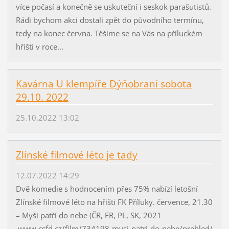
více počasí a konečně se uskuteční i seskok parašutistů.
Rádi bychom akci dostali zpět do původního termínu,
tedy na konec června. Těšíme se na Vás na příluckém
hřišti v roce...
Kavárna U klempíře Dýňobraní sobota
29.10. 2022
25.10.2022 13:02
Zlínské filmové léto je tady
12.07.2022 14:29
Dvě komedie s hodnocením přes 75% nabízí letošní
Zlínské filmové léto na hřišti FK Příluky. července, 21.30
– Myši patří do nebe (ČR, FR, PL, SK, 2021
www.csfd.cz/film/734198-mysi-patri-do-nebe/prehled/