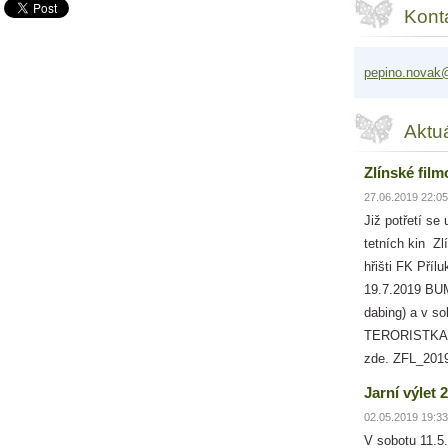
Kont
pepino.n
ovak@
Aktu
Zlínské film
27.06.2019 22:05
Již potřetí se
tetních kin Zl
hřišti FK Příl
19.7.2019 B
dabing) a v so
TERORISTKA(C
zde. ZFL_201
Jarní výlet 
02.05.2019 19:33
V sobotu 11.5