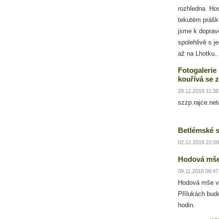
rozhledna Ho
tekutém prášku
jsme k doprav
spolehlivě s j
až na Lhotku..
Fotogalerie
kouřívá se 
28.12.2018 11:38
szzp.rajce.ne
Betlémské s
02.12.2018 22:08
Hodová mš
09.11.2018 08:47
Hodová mše v 
Přílukách bude
hodin.