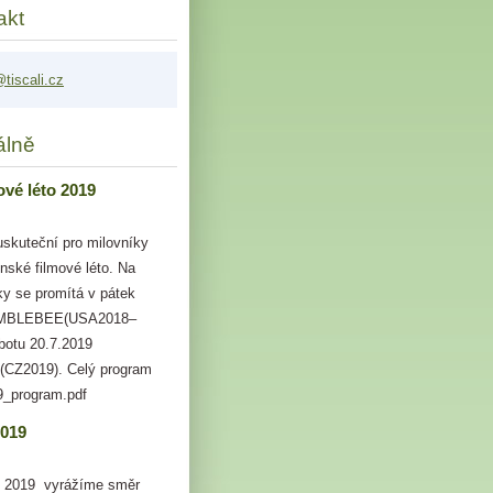
akt
tis
cali.cz
álně
ové léto 2019
 uskuteční pro milovníky
ínské filmové léto. Na
uky se promítá v pátek
UMBLEBEE(USA2018–
botu 20.7.2019
Z2019). Celý program
9_program.pdf
2019
. 2019 vyrážíme směr