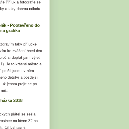
fie Příluk a fotografie se
ky a taky dobrou náladu.
lák - Pootevřeno do
e a grafika
ravím taky přílucké
bízím ke zvážení hned dva
roč si dopřát jarní výlet
 1) Je to krásné město a
" prožil jsem i v něm
ného dětství a pozdější
 už jenom projít se po
 mě...
cházka 2018
ických přátel se sešla
rosince na lávce Z2 na
i. Cíl byl jasný,