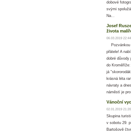
dobové fotogra
svými spolužá
Na...
Josef Rusze
života malíř
06.03.2019 22:44
Pozvánkou zd
přátele! A na
dobré důvody p
do Kroměříže:
já "skororodák
krásná léta ra
návraty a dnes
náměstí je pro
Vánoční vy
02.01.2019 21:20
Skupina turist
v sobotu 29. p
Bartošově čtvrt