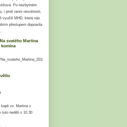
stišová. Po nezbytném
, i proti ranní nevolnosti,
ě využili MHD, která nás
edním přestupem dopravila
..
 Na svatého Martina
z komína
t/Na_svateho_Martina_2018
větlo
e
kapli sv. Martina v
 tuto neděli v 10.30