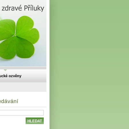
lucké ozvěny
edávání