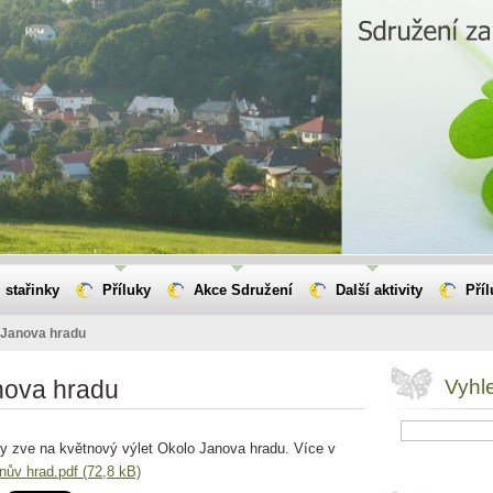
 stařinky
Příluky
Akce Sdružení
Další aktivity
Pří
 Janova hradu
nova hradu
Vyhl
ky zve na květnový výlet Okolo Janova hradu. Více v
nův hrad.pdf (72,8 kB)