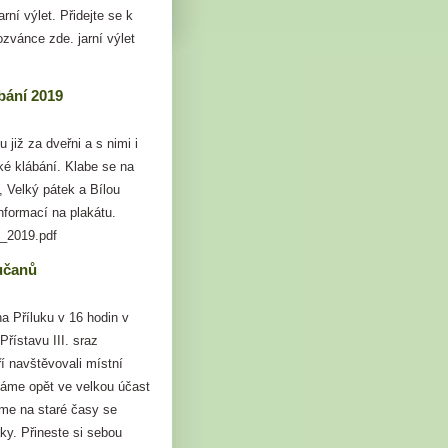
rní výlet. Přidejte se k
zvánce zde. jarní výlet
bání 2019
 již za dveřni a s nimi i
cké klábání. Klabe se na
, Velký pátek a Bílou
nformací na plakátu.
ání_2019.pdf
lučanů
a Příluku v 16 hodin v
Přístavu III. sraz
ří navštěvovali místní
fáme opět ve velkou účast
me na staré časy se
ky. Přineste si sebou