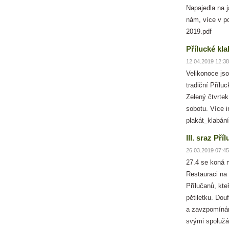
Napajedla na ja
nám, více v po
2019.pdf
Přílucké kla
12.04.2019 12:38
Velikonoce jsou
tradiční Přílu
Zelený čtvrtek
sobotu. Více i
plakát_klab
III. sraz Pří
26.03.2019 07:45
27.4 se koná n
Restauraci na 
Přílučanů, kte
pětiletku. Dou
a zavzpomíná
svými spolužá