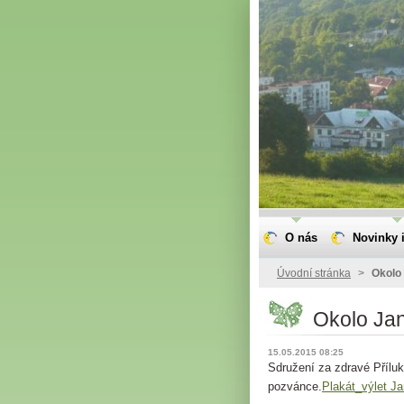
O nás
Novinky i
Úvodní stránka
>
Okolo
Okolo Ja
15.05.2015 08:25
Sdružení za zdravé Přílu
pozvánce.
Plakát_výlet Ja