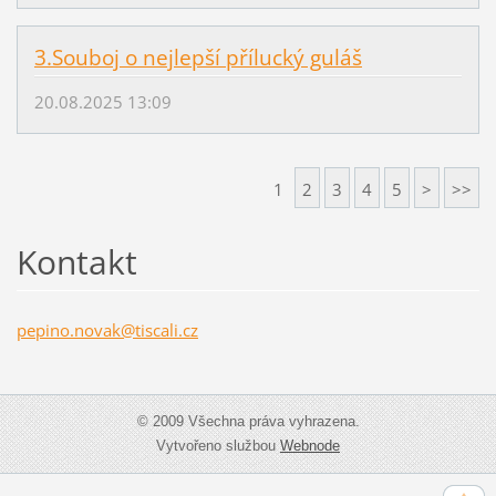
3.Souboj o nejlepší přílucký guláš
20.08.2025 13:09
1
2
3
4
5
>
>>
Kontakt
pepino.n
ovak@tis
cali.cz
© 2009 Všechna práva vyhrazena.
Vytvořeno službou
Webnode