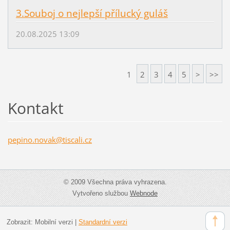
3.Souboj o nejlepší přílucký guláš
20.08.2025 13:09
1
2
3
4
5
>
>>
Kontakt
pepino.n
ovak@tis
cali.cz
© 2009 Všechna práva vyhrazena.
Vytvořeno službou
Webnode
Zobrazit:
Mobilní verzi
|
Standardní verzi