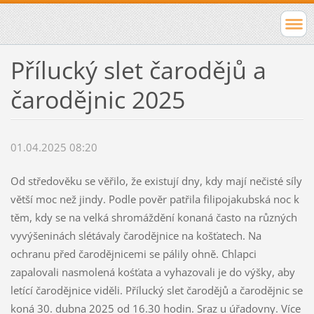
Přílucký slet čarodějů a
čarodějnic 2025
01.04.2025 08:20
Od středověku se věřilo, že existují dny, kdy mají nečisté síly
větší moc než jindy. Podle pověr patřila filipojakubská noc k
těm, kdy se na velká shromáždění konaná často na různých
vyvýšeninách slétávaly čarodějnice na košťatech. Na
ochranu před čarodějnicemi se pálily ohně. Chlapci
zapalovali nasmolená kośťata a vyhazovali je do výšky, aby
letící čarodějnice viděli. Přílucký slet čarodějů a čarodějnic se
koná 30. dubna 2025 od 16.30 hodin. Sraz u úřadovny. Více