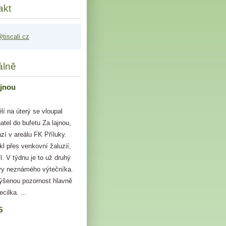
akt
tis
cali.cz
álně
ajnou
lí na úterý se vloupal
tel do bufetu Za lajnou,
zí v areálu FK Příluky.
kl přes venkovní žaluzií,
l. V týdnu je to už druhý
vy neznámého výtečníka.
ýšenou pozornost hlavně
ecilka. ...
5