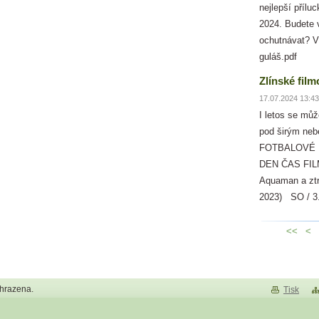
nejlepší přílu
2024. Budete 
ochutnávat? Ví
guláš.pdf
Zlínské film
17.07.2024 13:43
I letos se může
pod širým ne
FOTBALOVÉ H
DEN ČAS FILM
Aquaman a ztr
2023) SO / 3.
<<
<
hrazena.
Tisk
ode