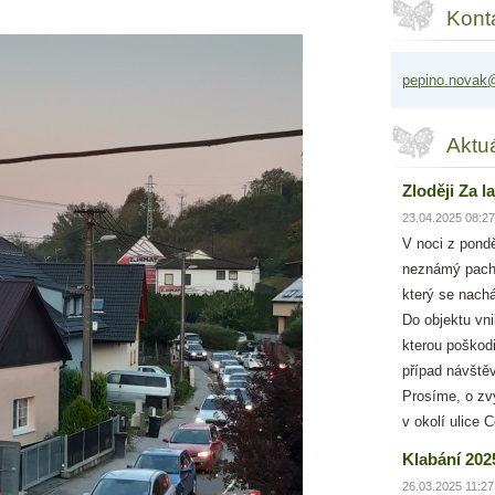
Kont
pepino.n
ovak@
Aktu
Zloději Za l
23.04.2025 08:27
V noci z pondě
neznámý pacha
který se nachá
Do objektu vni
kterou poškodi
případ návště
Prosíme, o zv
v okolí ulice C
Klabání 202
26.03.2025 11:27