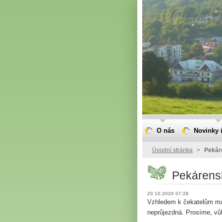
O nás
Novinky i
Úvodní stránka
>
Pekár
Pekárensk
20.10.2020 07:28
Vzhledem k čekatelům ma 
neprůjezdná. Prosíme, vů