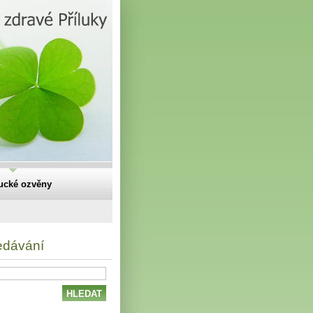
lucké ozvěny
edávání