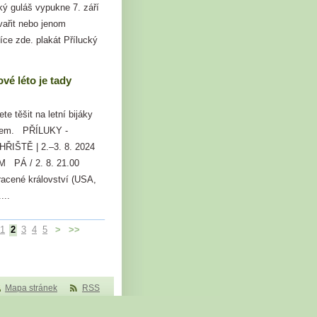
cký guláš vypukne 7. září
vařit nebo jenom
ce zde. plakát Přílucký
ové léto je tady
te těšit na letní bijáky
bem. PŘÍLUKY -
ŘIŠTĚ | 2.–3. 8. 2024
 PÁ / 2. 8. 21.00
acené království (USA,
...
1
2
3
4
5
>
>>
Mapa stránek
RSS