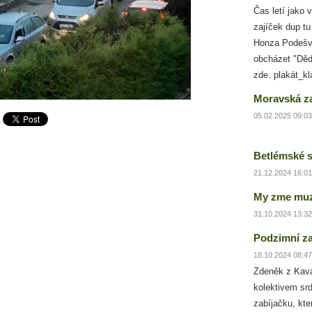
Čas letí jako 
zajíček dup tu
Honza Podešv
obcházet "Děd
zde. plakát_k
Moravská za
05.02.2025 09:03
Betlémské s
21.12.2024 16:01
My zme muz
31.10.2024 13:32
Podzimní za
18.10.2024 08:47
Zdeněk z Kavá
kolektivem srd
zabíjačku, kte