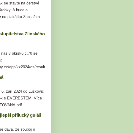
k se stavte na čerstvé
robky. A bude aj
e na plakátku.Zabijačka
stupitelstva Zlínského
u nás v okrsku č.70 se
t
y.cz/app/kz2024/cs/results/!___7200_7204__585068__70
ná
k 6. září 2024 do Lužkovic
 rok s EVERESTEM. Více
TOVANA.pdf
lepší přílucký guláš
e dává, že souboj o