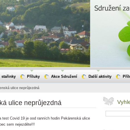
 stařinky
Příluky
Akce Sdružení
Další aktivity
Pří
enská ulice neprůjezdná
á ulice neprůjezdná
Vyhl
test Covid 19 je ood ranních hodin Pekárenská ulice
bec sem nejezděte!!!