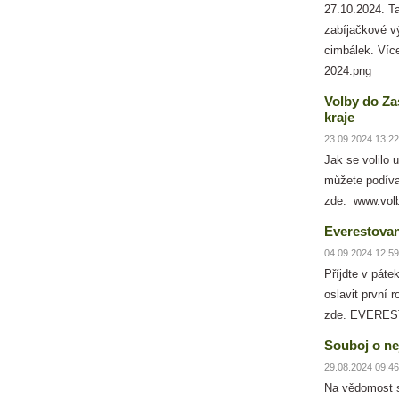
27.10.2024. Ta
zabíjačkové vý
cimbálek. Víc
2024.png
Volby do Za
kraje
23.09.2024 13:22
Jak se volilo 
můžete podíva
zde. www.volb
Everestova
04.09.2024 12:59
Příjdte v páte
oslavit první
zde. EVERES
Souboj o nej
29.08.2024 09:46
Na vědomost s