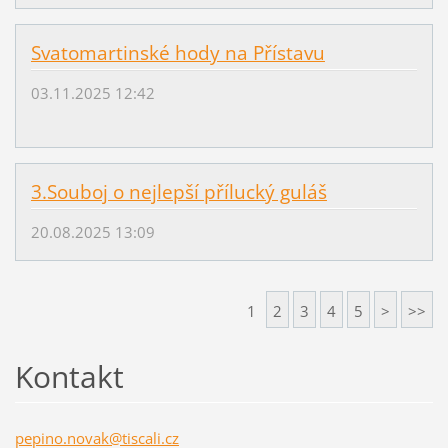
Svatomartinské hody na Přístavu
03.11.2025 12:42
3.Souboj o nejlepší přílucký guláš
20.08.2025 13:09
1
2
3
4
5
>
>>
Kontakt
pepino.n
ovak@tis
cali.cz