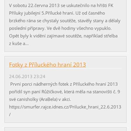
V sobotu 22.června 2013 se uskutečnilo na hřišti FK
Příluky jubilejní 5.Přílucké hraní. Už od časného
brzkého rána se chystaly soutěže, stavěly stany a dělaly
poslední přípravy. Ve dvě hodiny všechno vypuklo.
Opět byly k vidění zajímavé soutěže, například střelba
z kuše a...
Fotky z Příluckého hraní 2013
24.06.2013 23:24
První porci nádherných fotek z Příluckého hraní 2013
pořídil syn paní Růžičkové, která měla na stanovišti č. 9
své canisholky (AraBela) v akci.
https://smurfer.rajce.idnes.cz/Prilucke_hrani_22.6.2013
/