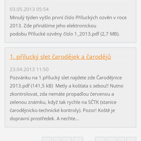
03.05.2013 05:54
Minulý týden vyšlo první číslo Příluckých ozvěn v roce
2013. Zde přinášíme jeho elektronickou
podobu Přílucké ozvěny číslo 1_2013.pdf (2,7 MB).
1. přílucký slet čarodějek a čarodějů
23.04.2013 11:50
Pozvánku na 1.přílucký slet najdete zde Čarodějnice
2013.pdf (141,5 kB) Metly a košťata s sebou!! Nutno
zkontrolovat, zda nemáte propadlou červenou a
zelenou známku, když tak rychle na SČTK (stanice
čarodějnicko-technické kontroly). Pozor! Koště je
dopravní prostředek. A nechte...