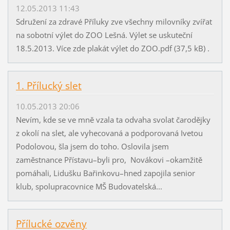
12.05.2013 11:43
Sdružení za zdravé Příluky zve všechny milovníky zvířat
na sobotní výlet do ZOO Lešná. Výlet se uskuteční
18.5.2013. Více zde plakát výlet do ZOO.pdf (37,5 kB) .
1. Přílucký slet
10.05.2013 20:06
Nevím, kde se ve mně vzala ta odvaha svolat čarodějky
z okolí na slet, ale vyhecovaná a podporovaná Ivetou
Podolovou, šla jsem do toho. Oslovila jsem
zaměstnance Přístavu–byli pro, Novákovi –okamžitě
pomáhali, Lidušku Bařinkovu–hned zapojila senior
klub, spolupracovnice MŠ Budovatelská...
Přílucké ozvěny