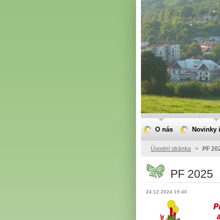
O nás
Novinky i
Úvodní stránka
>
PF 20
PF 2025
24.12.2024 19:40