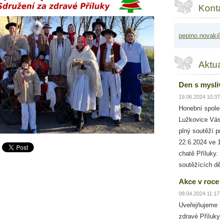
Kont
pepino.n
ovak@
Aktu
Den s mysli
19.06.2024 10:37
Honební spole
Lužkovice Vás
plný soutěží p
22.6.2024 ve 
chatě Příluky.
soutěžících dě
Akce v roce
09.04.2024 11:17
Uveřejňujeme 
zdravé Příluky