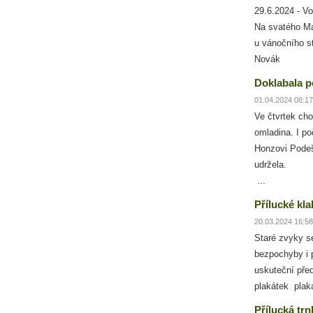
29.6.2024 - Vo
Na svatého Ma
u vánočního s
Novák
Doklabala p
01.04.2024 08:17
Ve čtvrtek cho
omladina. I po
Honzovi Podeš
ud
...
Přílucké kla
20.03.2024 16:58
Staré zvyky se
bezpochyby i p
uskuteční před
plakátek plak
Přílucká trn