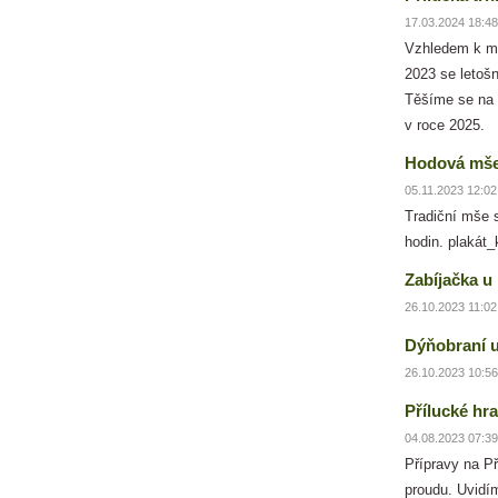
17.03.2024 18:48
Vzhledem k mi
2023 se letošn
Těšíme se na V
v roce 2025.
Hodová mše 
05.11.2023 12:02
Tradiční mše 
hodin. plakát_
Zabíjačka u
26.10.2023 11:02
Dýňobraní u
26.10.2023 10:56
Přílucké hra
04.08.2023 07:39
Přípravy na Př
proudu. Uvidí