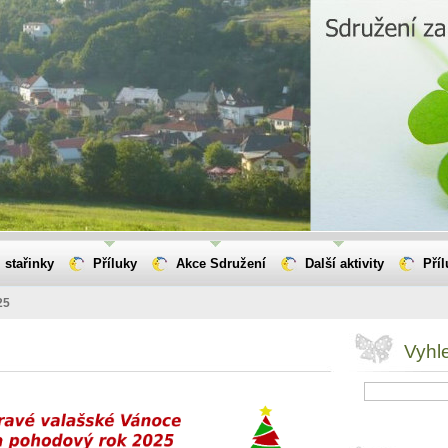
 stařinky
Příluky
Akce Sdružení
Další aktivity
Pří
25
Vyhl