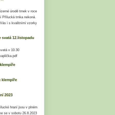
zerné úrodě trnek v roce
í Přílucká trnka nekoná.
ás i s kvalitními vzorky
svatá 12.listopadu
svatá v 10.30
kaplička.pdf
 klempíře
 klempíře
ní 2023
ílucké hraní jsou v plném
me se v sobotu 26.8.2023