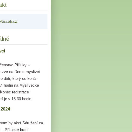
akt
tis
cali.cz
álně
vci
čenstvo Příluky –
 zve na Den s myslivci
ro děti, který se koná
14 hodin na Myslivecké
 Konec registrace
tí je v 15.30 hodin.
 2024
termíny akcí Sdružení za
: - Přílucké hraní