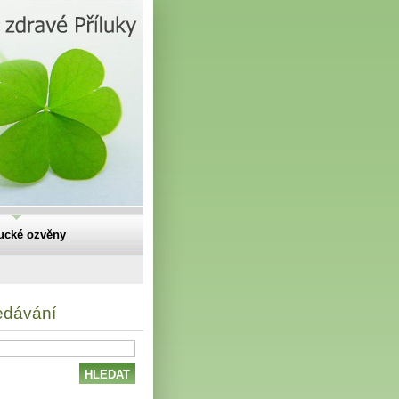
lucké ozvěny
edávání