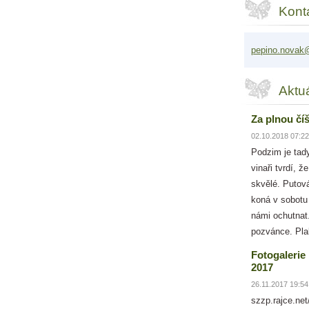
Kont
pepino.n
ovak@
Aktu
Za plnou číš
02.10.2018 07:22
Podzim je tady
vinaři tvrdí, 
skvělé. Putová
koná v sobotu
námi ochutnat.
pozvánce. Pla
Fotogalerie
2017
26.11.2017 19:54
szzp.rajce.ne