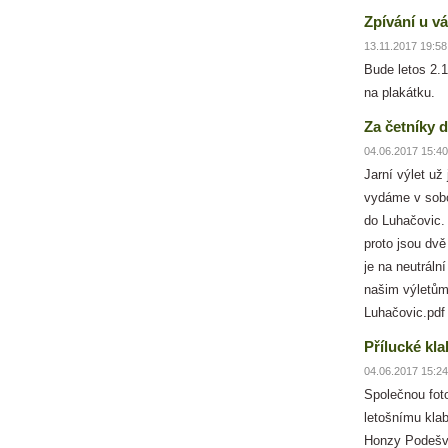
Zpívání u v
13.11.2017 19:58
Bude letos 2.
na plakátku.
Za četníky 
04.06.2017 15:40
Jarní výlet už
vydáme v sobo
do Luhačovic. 
proto jsou dv
je na neutrální
našim výletům
Luhačovic.pd
Přílucké kla
04.06.2017 15:24
Společnou foto
letošnímu klabá
Honzy Podešvy