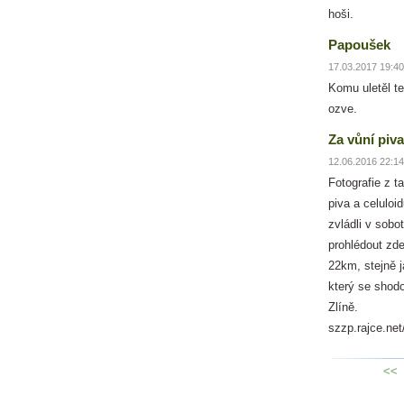
hoši.
Papoušek
17.03.2017 19:40
Komu uletěl t
ozve.
Za vůní piva
12.06.2016 22:14
Fotografie z t
piva a celuloi
zvládli v sobo
prohlédout zde
22km, stejně 
který se shod
Zlíně.
szzp.rajce.ne
<<