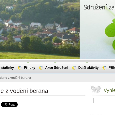
 stařinky
Příluky
Akce Sdružení
Další aktivity
Pří
lerie z vodění berana
ie z vodění berana
Vyhl