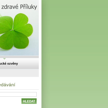
lucké ozvěny
edávání