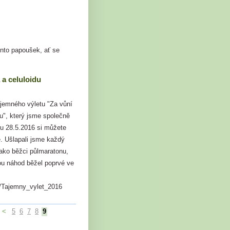
ento papoušek, ať se
 a celuloidu
ajemného výletu "Za vůní
du", který jsme společně
tu 28.5.2016 si můžete
. Ušlapali jsme každý
jako běžci půlmaratonu,
ou náhod běžel poprvé ve
t/Tajemny_vylet_2016
<
5
6
7
8
9