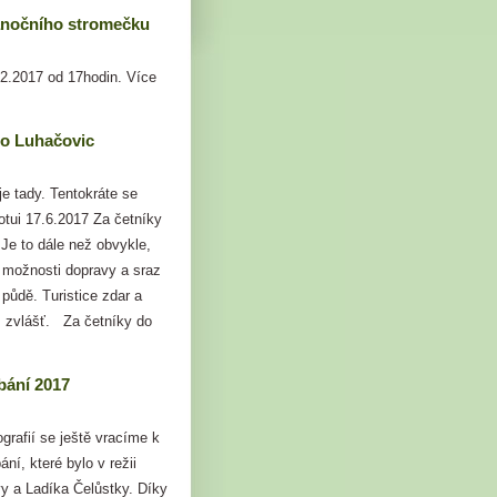
ánočního stromečku
12.2017 od 17hodin. Více
do Luhačovic
 je tady. Tentokráte se
tui 17.6.2017 Za četníky
Je to dále než obvykle,
ě možnosti dopravy a sraz
 půdě. Turistice zdar a
 zvlášť. Za četníky do
f
bání 2017
grafií se ještě vracíme k
ní, které bylo v režii
 a Ladíka Čelůstky. Díky