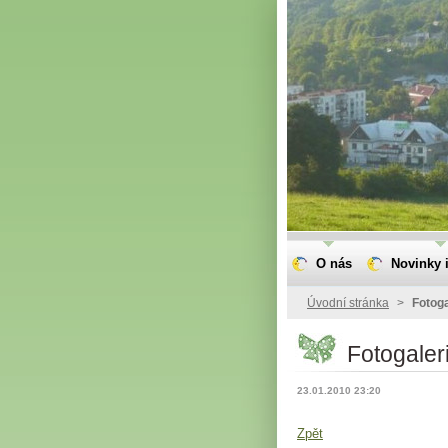
O nás
Novinky i
Úvodní stránka
>
Fotoga
Fotogaler
23.01.2010 23:20
Zpět